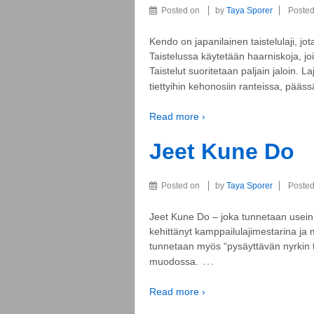
Posted on
by
Taya Sporer
Posted
Kendo on japanilainen taistelulaji, j
Taistelussa käytetään haarniskoja, jo
Taistelut suoritetaan paljain jaloin.
tiettyihin kehonosiin ranteissa, pääss
Read more ›
Jeet Kune Do
Posted on
by
Taya Sporer
Posted
Jeet Kune Do – joka tunnetaan usein v
kehittänyt kamppailulajimestarina ja 
tunnetaan myös “pysäyttävän nyrkin t
…
muodossa.
Read more ›