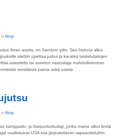
 in
Blogi
stus ilman aseita, on Sambon ydin. Sen historia alkoi
joukoille alettiin opettaa judoa ja karatea taistelutaitojen
yttää aseistettu tai aseeton vastustaja mahdollisimman
…
inteistä venäläistä painia sekä useita
jujutsu
 in
Blogi
kas kamppailu- ja itsepuolustuslaji, jonka maine alkoi levitä
jat osallistuivat USA:ssa järjestettäviin vapaaotteluihin.