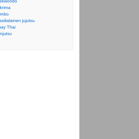
ekwondo
krima
ambo
asilialainen jujutsu
ay Thai
njutsu