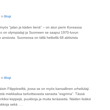
 in
Blogi
yös “jalan ja käden tienä” – on alun perin Koreassa
ndo on olympialaji ja Suomeen se saapui 1970-luvun
ansiosta. Suomessa on tällä hetkellä 68 aktiivista
 in
Blogi
sin Filippiineiltä, jossa se on myös kansallinen urheilulaji.
estä miekkailua tarkoittavasta sanasta “esgrima”. Tässä
erkiksi keppejä, puukkoja ja muita teräaseita. Näiden lisäksi
…
lukkoja sekä