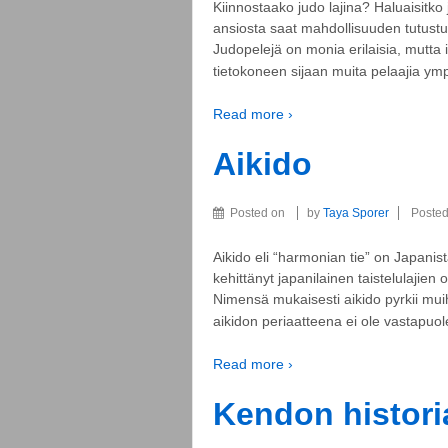
Kiinnostaako judo lajina? Haluaisitko
ansiosta saat mahdollisuuden tutustua 
Judopelejä on monia erilaisia, mutta
tietokoneen sijaan muita pelaajia ympä
Read more ›
Aikido
Posted on
by
Taya Sporer
Posted
Aikido eli “harmonian tie” on Japanista
kehittänyt japanilainen taistelulajien
Nimensä mukaisesti aikido pyrkii mui
aikidon periaatteena ei ole vastapuo
Read more ›
Kendon histori