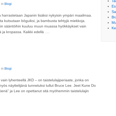
Ta
 in
Blogi
Es
S
ota harrastetaan Japanin lisäksi nykyisin ympäri maailmaa.
Br
ita kutsutaan bōguiksi, ja bambusta tehtyjä miekkoja.
Mu
 Lajin sääntöihin kuuluu muun muassa hyökkäykset vain
Ke
…
ä ja kropassa. Kaikki edellä
 in
Blogi
ain lyhenteellä JKD – on taistelulajiperiaate, jonka on
myös näyttelijänä tunnetuksi tullut Bruce Lee. Jeet Kune Do
ienä” ja Lee on opettanut sitä myöhemmin taistelulajin