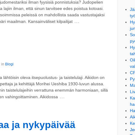
 judomestariksi ilman fyysisiä ponnistuksia? Judopelien
lajiin ilman, että sinun tarvitsee edes poistua kotoasi.
Jä
 isoimmissa peleissä on mahdollista saada vastustajaksi
ty
…
ri maailman. Kansainväliset kilpailijat
Hy
ju
So
py
Hy
ta
Oi
 in
Blogi
va
CP
 lähtöisin oleva itsepuolustus- ja taistelulaji. Aikidon on
Py
 opettaja ja kehittäjä Morihei Ueshiba 1930-luvun alussa.
Ma
hin taistelulajeihin verrattuna enemmän harmoniaan, sillä
Li
…
len vahingoittaminen. Aikidossa
Ka
ha
Ha
Ai
aa ja nykypäivää
Ke
Je