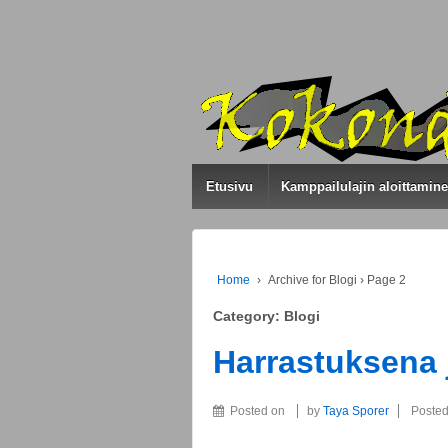
Etusivu
Kamppailulajin aloittamin
Home
›
Archive for Blogi
›
Page 2
Category: Blogi
Harrastuksena 
Posted on
by
Taya Sporer
Posted