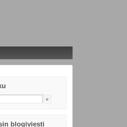
ku
in blogiviesti