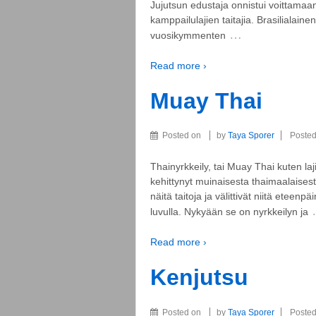
Jujutsun edustaja onnistui voittamaan
kamppailulajien taitajia. Brasilialaine
…
vuosikymmenten
Read more ›
Muay Thai
Posted on
by
Taya Sporer
Posted
Thainyrkkeily, tai Muay Thai kuten laj
kehittynyt muinaisesta thaimaalaisesta
näitä taitoja ja välittivät niitä etee
luvulla. Nykyään se on nyrkkeilyn ja
Read more ›
Kenjutsu
Posted on
by
Taya Sporer
Posted