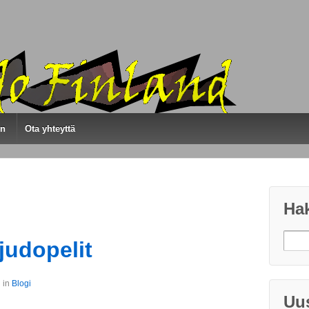
en
Ota yhteyttä
Ha
judopelit
 in
Blogi
Uus