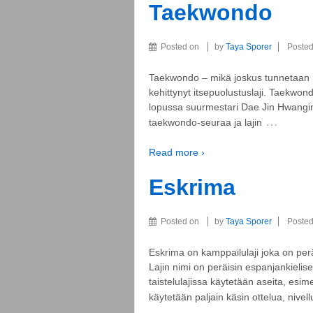
Taekwondo
Posted on
by
Taya Sporer
Posted
Taekwondo – mikä joskus tunnetaan m
kehittynyt itsepuolustuslaji. Taekwo
lopussa suurmestari Dae Jin Hwangin 
…
taekwondo-seuraa ja lajin
Read more ›
Eskrima
Posted on
by
Taya Sporer
Posted
Eskrima on kamppailulaji joka on peräi
Lajin nimi on peräisin espanjankielis
taistelulajissa käytetään aseita, esim
käytetään paljain käsin ottelua, nivel