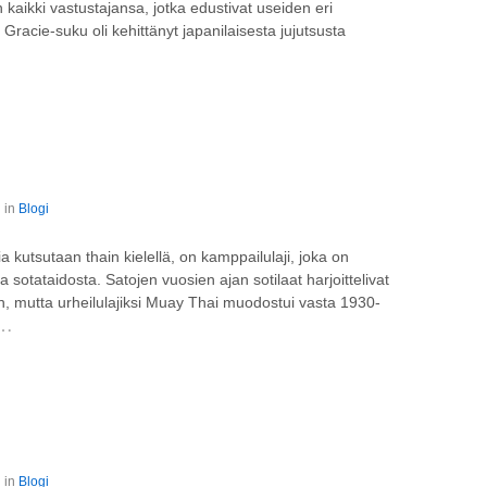
 kaikki vastustajansa, jotka edustivat useiden eri
n Gracie-suku oli kehittänyt japanilaisesta jujutsusta
 in
Blogi
ia kutsutaan thain kielellä, on kamppailulaji, joka on
 sotataidosta. Satojen vuosien ajan sotilaat harjoittelivat
npäin, mutta urheilulajiksi Muay Thai muodostui vasta 1930-
…
 in
Blogi