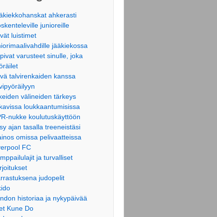
äkiekkohanskat ahkerasti
öskenteleville junioreille
vät luistimet
niorimaalivahdille jääkiekossa
pivat varusteet sinulle, joka
öräilet
vä talvirenkaiden kanssa
lvipyöräilyyn
keiden välineiden tärkeys
kavissa loukkaantumisissa
R-nukke koulutuskäyttöön
sy ajan tasalla treeneistäsi
inos omissa pelivaatteissa
verpool FC
mppailulajit ja turvalliset
rjoitukset
rrastuksena judopelit
kido
ndon historiaa ja nykypäivää
et Kune Do