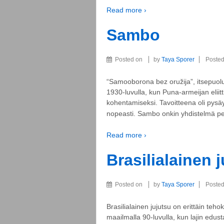
Read more ›
Sambo
Posted on
by
Taya Sporer
Posted
“Samooborona bez oružija”, itsepuolu
1930-luvulla, kun Puna-armeijan eliitti
kohentamiseksi. Tavoitteena oli pysä
nopeasti. Sambo onkin yhdistelmä per
Read more ›
Brasilialainen 
Posted on
by
Taya Sporer
Posted
Brasilialainen jujutsu on erittäin teho
maailmalla 90-luvulla, kun lajin edusta