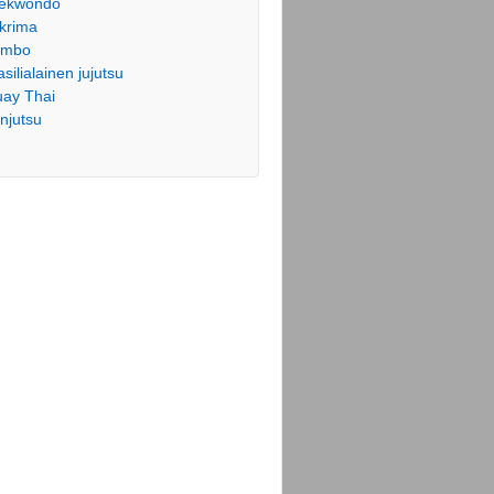
ekwondo
krima
ambo
asilialainen jujutsu
ay Thai
njutsu