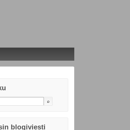
ku
in blogiviesti