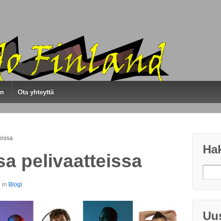
en
Ota yhteyttä
eissa
Ha
a pelivaatteissa
 in
Blogi
Uus