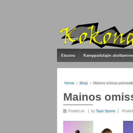
Etusivu
Kamppailulajin aloittamin
Home
›
Blogi
›
Mainos omissa pelivaatt
Mainos omiss
Posted on
by
Taya Sporer
Posted