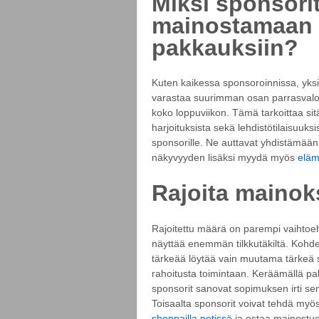
Miksi sponsori
mainostamaan m
pakkauksiin?
Kuten kaikessa sponsoroinnissa, yksi
varastaa suurimman osan parrasvalois
koko loppuviikon. Tämä tarkoittaa sitä
harjoituksista sekä lehdistötilaisuuks
sponsorille. Ne auttavat yhdistämään
näkyvyyden lisäksi myydä myös
eläm
Rajoita mainok
Rajoitettu määrä on parempi vaihtoeht
näyttää enemmän tilkkutäkiltä. Kohd
tärkeää löytää vain muutama tärkeä sp
rahoitusta toimintaan. Keräämällä palj
sponsorit sanovat sopimuksen irti sen 
Toisaalta sponsorit voivat tehdä myö
shoppailla netissä
ja ostaa mainostuot