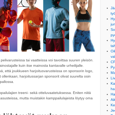
Jä
ty
Hy
ju
So
py
Hy
ta
Oi
va
livarusteissa tai vaatteissa voi tavoittaa suuren yleisön.
CP
nostajalle kuin itse mainosta kantavalle urheilijalle.
Py
, että joukkueen harjoitusvarusteissa on sponsorin logo,
Ma
ut ollenkaan; harjoitussarjan sponsorit olivat suurelta osin
Li
pallossa.
Ka
ha
ailulajien treeni- sekä otteluvaatetuksessa. Eniten niitä
Ha
uasusteissa, mutta muistakin kamppailulajeista löytyy oma
Ai
Ke
Je