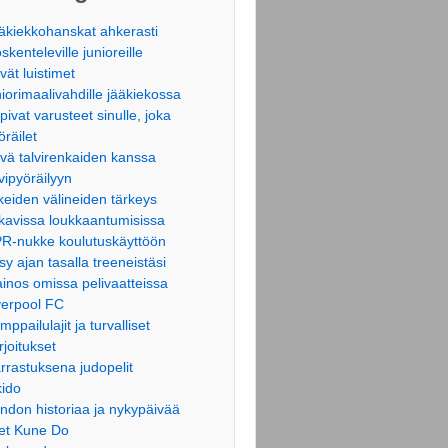
äkiekkohanskat ahkerasti
öskenteleville junioreille
vät luistimet
niorimaalivahdille jääkiekossa
pivat varusteet sinulle, joka
öräilet
vä talvirenkaiden kanssa
lvipyöräilyyn
keiden välineiden tärkeys
kavissa loukkaantumisissa
R-nukke koulutuskäyttöön
sy ajan tasalla treeneistäsi
inos omissa pelivaatteissa
verpool FC
mppailulajit ja turvalliset
rjoitukset
rrastuksena judopelit
kido
ndon historiaa ja nykypäivää
et Kune Do