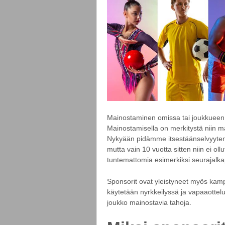
Mainostaminen omissa tai joukkueen pe
Mainostamisella on merkitystä niin mai
Nykyään pidämme itsestäänselvyytenä
mutta vain 10 vuotta sitten niin ei oll
tuntemattomia esimerkiksi seurajalka
Sponsorit ovat yleistyneet myös kampp
käytetään nyrkkeilyssä ja vapaaottel
joukko mainostavia tahoja.