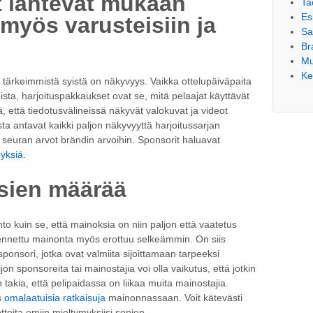
t lähtevät mukaan
Ta
Es
yös varusteisiin ja
S
Br
Mu
Ke
 tärkeimmistä syistä on näkyvyys. Vaikka ottelupäiväpaita
ta, harjoituspakkaukset ovat se, mitä pelaajat käyttävät
, että tiedotusvälineissä näkyvät valokuvat ja videot
ista antavat kaikki paljon näkyvyyttä harjoitussarjan
 seuran arvot brändin arvoihin. Sponsorit haluavat
yksiä
.
sien määrää
o kuin se, että mainoksia on niin paljon että vaatetus
ennettu mainonta myös erottuu selkeämmin. On siis
onsori, jotka ovat valmiita sijoittamaan tarpeeksi
on sponsoreita tai mainostajia voi olla vaikutus, että jotkin
takia, että pelipaidassa on liikaa muita mainostajia.
s
omalaatuisia ratkaisuja
mainonnassaan. Voit kätevästi
teita omiin mieltymyksiisi sopien.