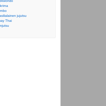
ekwondo
krima
ambo
asilialainen jujutsu
ay Thai
njutsu