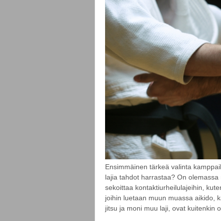
Ensimmäinen tärkeä valinta kamppailu
lajia tahdot harrastaa? On olemassa 
sekoittaa kontaktiurheilulajeihin, kut
joihin luetaan muun muassa aikido, ka
jitsu ja moni muu laji, ovat kuitenkin o