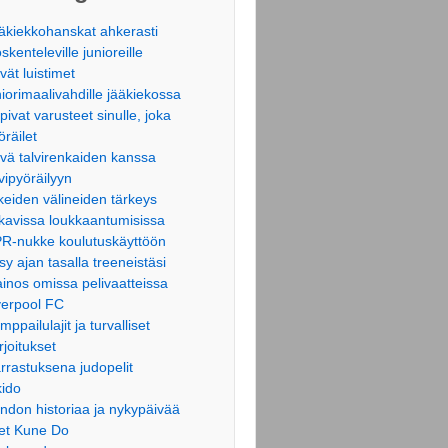
äkiekkohanskat ahkerasti
öskenteleville junioreille
vät luistimet
niorimaalivahdille jääkiekossa
pivat varusteet sinulle, joka
öräilet
vä talvirenkaiden kanssa
lvipyöräilyyn
keiden välineiden tärkeys
kavissa loukkaantumisissa
R-nukke koulutuskäyttöön
sy ajan tasalla treeneistäsi
inos omissa pelivaatteissa
verpool FC
mppailulajit ja turvalliset
rjoitukset
rrastuksena judopelit
kido
ndon historiaa ja nykypäivää
et Kune Do