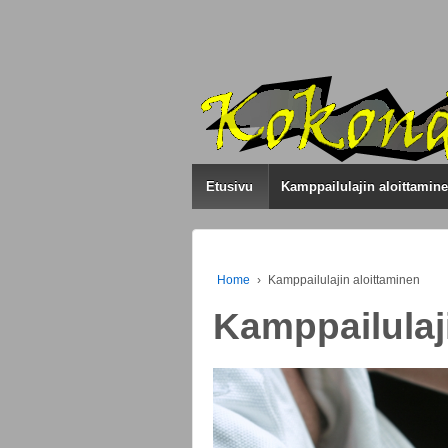
Etusivu
Kamppailulajin aloittamin
Home
›
Kamppailulajin aloittaminen
Kamppailulaj