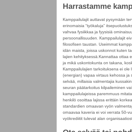
Harrastamme kamppa
Kamppailulajit auttavat pysymään terv
erinomaisia “työkaluja” itsepuolustu
vahvaa fysiikkaa ja fyysisiä ominaisu
persoonallisuuden. Kamppailulajit ei
filosofisen taustan. Useimmat kamppai
idän maista, joissa uskonnot kuten ta
lajien kehityksessä.Kannattaa ottaa e
ja mikä uskontokunta on takana, koska
Kamppailulajien tarkoituksena ei ole 
(energian) vapaa virtaus kehossa ja
selvää, millaisia valmentajia kussak
seuran päätarkoitus kilpaileminen va
kamppailulajeissa paremmuus mitata
henkilö osoittaa lajissa erittäin kor
standardien omaavan vyön valmentaj
omaavaa kaveria ei voi verrata 50-v
vyökrediitit tulevat alan organisaatios