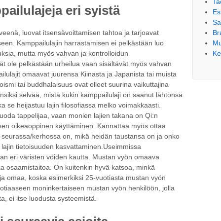
Ta
ilulajeja eri syistä
Es
S
Br
eenä, luovat itsensävoittamisen tahtoa ja tarjoavat
Mu
kseen. Kamppailulajin harrastamisen ei pelkästään luo
Ke
uksia, mutta myös vahvan ja kontrolloidun
vät ole pelkästään urheilua vaan sisältävät myös vahvan
lulajit omaavat juurensa Kiinasta ja Japanista tai muista
oismi tai buddhalaisuus ovat olleet suurina vaikuttajina
nsiksi selvää, mistä kukin kamppailulaji on saanut lähtönsä
 se heijastuu lajin filosofiassa melko voimakkaasti.
luoda tappelijaa, vaan monien lajien takana on Qi:n
 sen oikeaoppinen käyttäminen. Kannattaa myös ottaa
in seurassa/kerhossa on, mikä heidän taustansa on ja onko
i lajin tietoisuuden kasvattaminen.Useimmissa
an eri väristen vöiden kautta. Mustan vyön omaava
keaa osaamistaitoa. On kuitenkin hyvä katsoa, minkä
a omaa, koska esimerkiksi 25-vuotiasta mustan vyön
uotiaaseen moninkertaiseen mustan vyön henkilöön, jolla
ta, ei itse luodusta systeemistä.