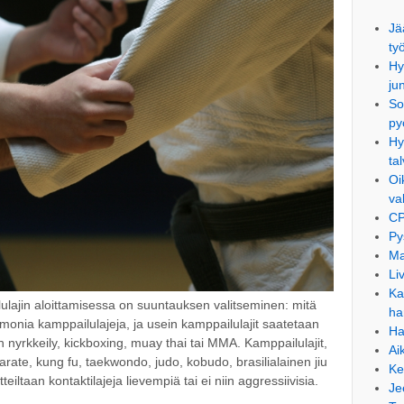
Jä
ty
Hy
ju
So
py
Hy
ta
Oi
va
CP
Py
Ma
Li
Ka
lajin aloittamisessa on suuntauksen valitseminen: mitä
ha
monia kamppailulajeja, ja usein kamppailulajit saatetaan
Ha
en nyrkkeily, kickboxing, muay thai tai MMA. Kamppailulajit,
Ai
rate, kung fu, taekwondo, judo, kobudo, brasilialainen jiu
Ke
tteiltaan kontaktilajeja lievempiä tai ei niin aggressiivisia.
Je