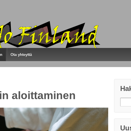
en
Ota yhteyttä
Ha
in aloittaminen
Uus