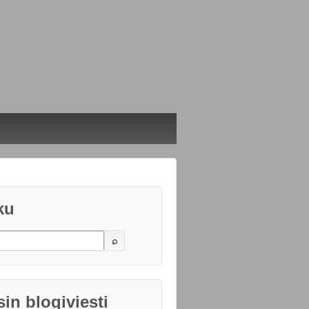
ku
in blogiviesti